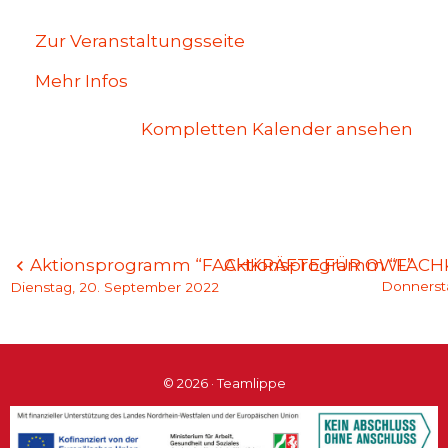
Zur Veranstaltungsseite
Mehr Infos
Kompletten Kalender ansehen
Beitragsnavigation
Aktionsprogramm “FACHKRÄFTE FÜR OWL”
Aktionsprogramm “FACH
Donnerst
Dienstag, 20. September 2022
© 2026 · Teamlippe