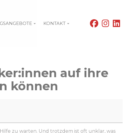
fab
fab
fab
GSANGEBOTE
KONTAKT
fa-
fa-
fa-
facebook
instagram
linke
ker:innen auf ihre
en können
lfe zu warten. Und trotzdem ist oft unklar, was