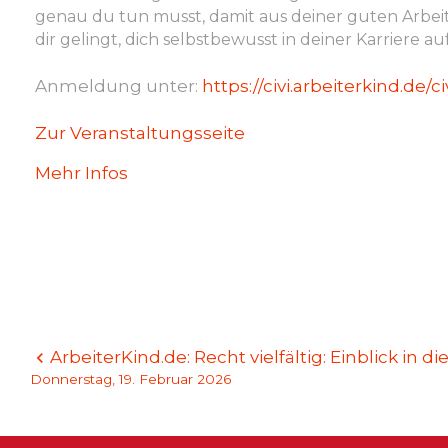
ihre
genau du tun musst, damit aus deiner guten Arbeit 
erste
dir gelingt, dich selbstbewusst in deiner Karrier
Führungsrolle
vorbereiten
Anmeldung unter:
https://civi.arbeiterkind.de/c
können
Zur Veranstaltungsseite
Mehr Infos
Beitragsnavigation
ArbeiterKind.de: Recht vielfältig: Einblick in
Donnerstag, 19. Februar 2026