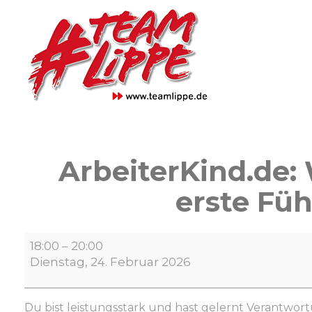
Skip
to
content
ArbeiterKind.de: 
erste Fü
ArbeiterKind.de:
18:00
–
20:00
Wie
Dienstag, 24. Februar 2026
sich
Erstakademiker:innen
auf
Du bist leistungsstark und hast gelernt Verantwor