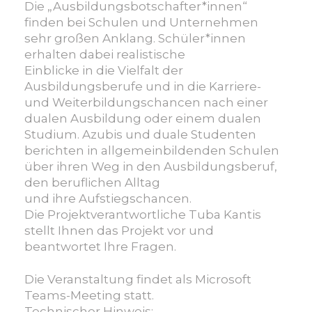
-
Die „Ausbildungsbotschafter*innen“
Unterwegs
finden bei Schulen und Unternehmen
für
sehr großen Anklang. Schüler*innen
„Kein
erhalten dabei realistische
Abschluss
Einblicke in die Vielfalt der
ohne
Ausbildungsberufe und in die Karriere-
Anschluss“
und Weiterbildungschancen nach einer
dualen Ausbildung oder einem dualen
Studium. Azubis und duale Studenten
berichten in allgemeinbildenden Schulen
über ihren Weg in den Ausbildungsberuf,
den beruflichen Alltag
und ihre Aufstiegschancen.
Die Projektverantwortliche Tuba Kantis
stellt Ihnen das Projekt vor und
beantwortet Ihre Fragen.
Die Veranstaltung findet als Microsoft
Teams-Meeting statt.
Technischer Hinweis: