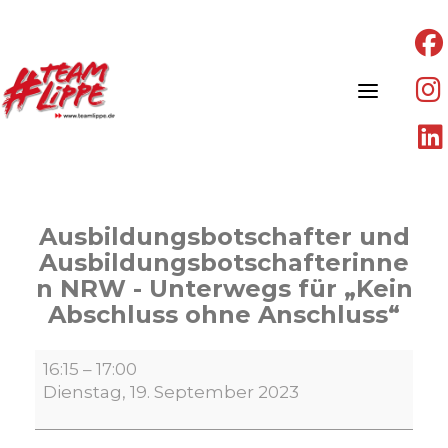
Skip
to
content
Ausbildungsbotschafter und
Ausbildungsbotschafterinne
n NRW - Unterwegs für „Kein
Abschluss ohne Anschluss“
Ausbildungsbotschafter
16:15
–
17:00
und
Dienstag, 19. September 2023
Ausbildungsbotschafterinnen
NRW