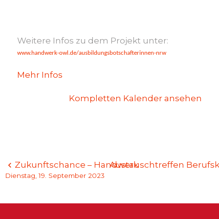
Weitere Infos zu dem Projekt unter:
www.handwerk-owl.de/ausbildungsbotschafterinnen-nrw
Mehr Infos
Kompletten Kalender ansehen
Beitragsnavigation
Zukunftschance – Handwerk
Austauschtreffen Berufs
Dienstag, 19. September 2023