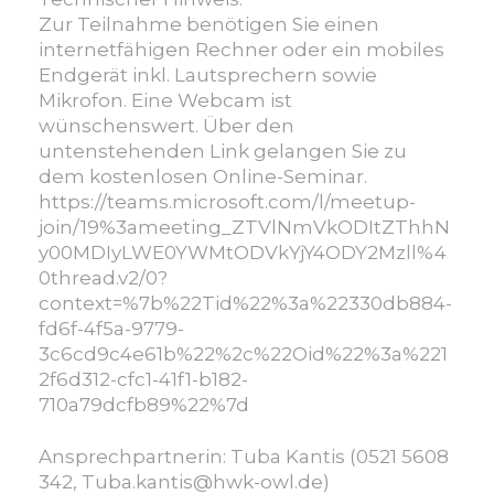
Zur Teilnahme benötigen Sie einen
internetfähigen Rechner oder ein mobiles
Endgerät inkl. Lautsprechern sowie
Mikrofon. Eine Webcam ist
wünschenswert. Über den
untenstehenden Link gelangen Sie zu
dem kostenlosen Online-Seminar.
https://teams.microsoft.com/l/meetup-
join/19%3ameeting_ZTVlNmVkODItZThhN
y00MDIyLWE0YWMtODVkYjY4ODY2Mzll%4
0thread.v2/0?
context=%7b%22Tid%22%3a%22330db884-
fd6f-4f5a-9779-
3c6cd9c4e61b%22%2c%22Oid%22%3a%221
2f6d312-cfc1-41f1-b182-
710a79dcfb89%22%7d
Ansprechpartnerin: Tuba Kantis (0521 5608
342, Tuba.kantis@hwk-owl.de)