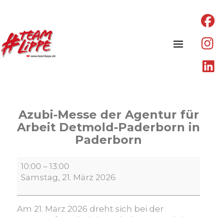
Skip
to
content
Azubi-Messe der Agentur für
Arbeit Detmold-Paderborn in
Paderborn
Azubi-
10:00
–
13:00
Messe
Samstag, 21. März 2026
der
Agentur
für
Am 21. März 2026 dreht sich bei der