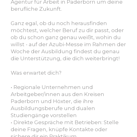
Arbeit
Agentur für Arbeit in Paderborn um deine
Detmold-
berufliche Zukunft.
Paderborn
in
Ganz egal, ob du noch herausfinden
Paderborn
möchtest, welcher Beruf zu dir passt, oder
ob du schon ganz genau weißt, wohin du
willst - auf der Azubi-Messe im Rahmen der
Woche der Ausbildung findest du genau
die Unterstützung, die dich weiterbringt!
Was erwartet dich?
• Regionale Unternehmen und
Arbeitgeber/innen aus den Kreisen
Paderborn und Höxter, die ihre
Ausbildungsberufe und dualen
Studiengänge vorstellen
• Direkte Gespräche mit Betrieben: Stelle
deine Fragen, knüpfe Kontakte oder
sichere dir ein Praktikum