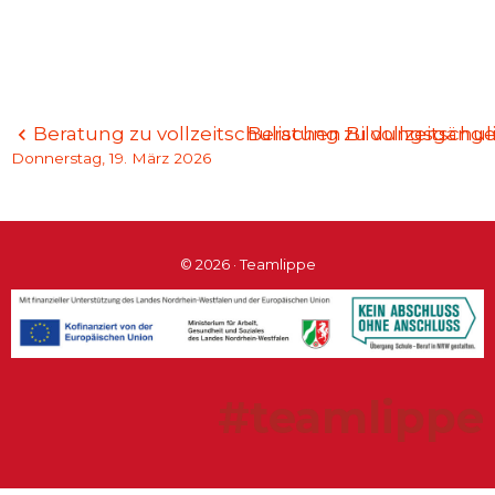
Beitragsnavigation
Beratung zu vollzeitschulischen Bildungsgän
Beratung zu vollzeitsch
Donnerstag, 19. März 2026
© 2026 · Teamlippe
#teamlippe