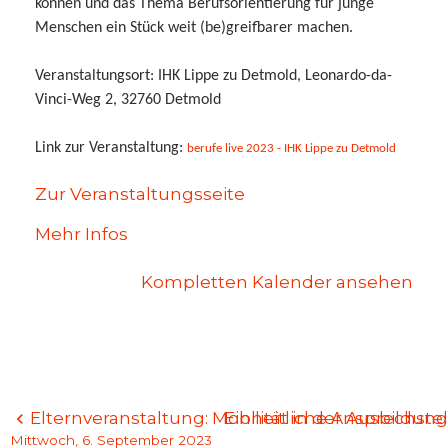
können und das Thema Berufsorientierung für junge
Menschen ein Stück weit (be)greifbarer machen.
Veranstaltungsort:
IHK Lippe zu Detmold, Leonardo-da-
Vinci-Weg 2, 32760 Detmold
Link zur Veranstaltung:
berufe live 2023 - IHK Lippe zu Detmold
Zur Veranstaltungsseite
Mehr Infos
Kompletten Kalender ansehen
Beitragsnavigation
Elternveranstaltung: Mobilität in der Ausbildung
Einheitliche Ansprechste
Mittwoch, 6. September 2023