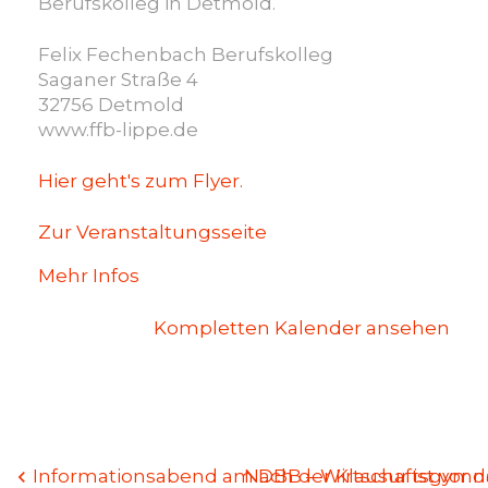
Berufskolleg in Detmold.
Felix Fechenbach Berufskolleg
Saganer Straße 4
32756 Detmold
www.ffb-lippe.de
Hier geht's zum Flyer.
Zur Veranstaltungsseite
Mehr Infos
Kompletten Kalender ansehen
Beitragsnavigation
Informationsabend am DBB – Wirtschaftsgymna
Nach der Klausur ist vor 