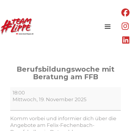
Skip
to
content
Berufsbildungswoche mit
Beratung am FFB
Berufsbildungswoche
18:00
mit
Mittwoch, 19. November 2025
Beratung
am
FFB
Komm vorbei und informier dich über die
Angebote am Felix-Fechenbach-