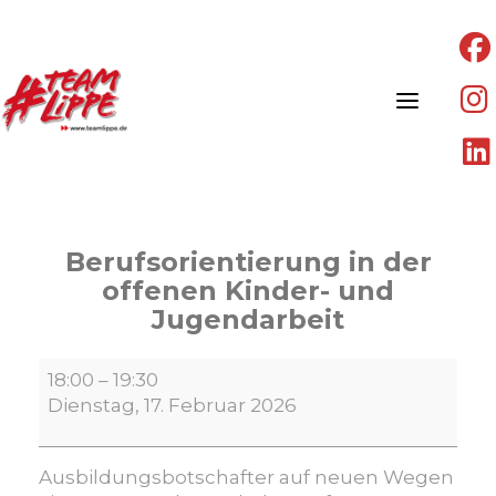
Skip
to
content
Berufsorientierung in der
offenen Kinder- und
Jugendarbeit
Berufsorientierung
18:00
–
19:30
in
Dienstag, 17. Februar 2026
der
offenen
Kinder-
Ausbildungsbotschafter auf neuen Wegen