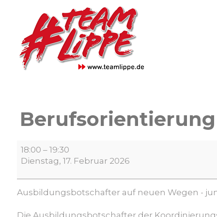
Skip
to
content
Berufsorientierung
Berufsorientierung
18:00
–
19:30
in
Dienstag, 17. Februar 2026
der
offenen
Kinder-
Ausbildungsbotschafter auf neuen Wegen - ju
und
Jugendarbeit
Die Ausbildungsbotschafter der Koordinierungs