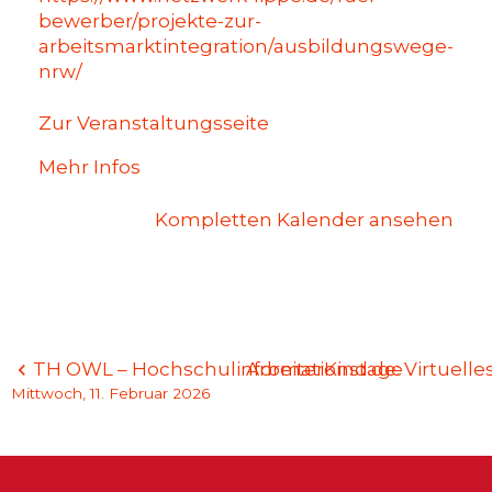
bewerber/projekte-zur-
arbeitsmarktintegration/ausbildungswege-
nrw/
Zur Veranstaltungsseite
Mehr Infos
Kompletten Kalender ansehen
Beitragsnavigation
TH OWL – Hochschulinformationstage
ArbeiterKind.de: Virtuell
Mittwoch, 11. Februar 2026