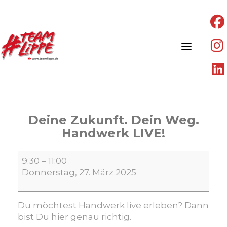
Skip
to
content
Deine Zukunft. Dein Weg.
Handwerk LIVE!
Deine
9:30
–
11:00
Zukunft.
Donnerstag, 27. März 2025
Dein
Weg.
Handwerk
Du möchtest Handwerk live erleben? Dann
LIVE!
bist Du hier genau richtig.