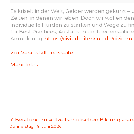
Wasser
halten
Es kriselt in der Welt, Gelder werden gekürzt 
im
Zeiten, in denen wir leben. Doch wir wollen de
Studium
individuelle Hürden zu stärken und Wege zu f
–
für Best Practices, Austausch und gegenseitig
trotz
Anmeldung:
https://civi.arbeiterkind.de/civire
struktureller
und
Zur Veranstaltungsseite
individueller
Herausforderungen
Mehr Infos
erfolgreich
studieren
Beitragsnavigation
Beratung zu vollzeitschulischen Bildungsg
Donnerstag, 18. Juni 2026