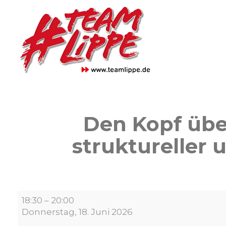
Skip
to
content
Den Kopf übe
struktureller 
Den
18:30
–
20:00
Kopf
Donnerstag, 18. Juni 2026
über