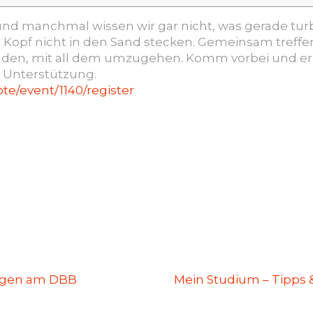
– und manchmal wissen wir gar nicht, was gerade tur
n Kopf nicht in den Sand stecken. Gemeinsam treffen
inden, mit all dem umzugehen. Komm vorbei und e
e Unterstützung.
mote/event/1140/register
ängen am DBB
Mein Studium – Tipps