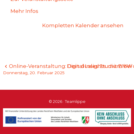
Mehr Infos
Kompletten Kalender ansehen
Beitragsnavigation
Online-Veranstaltung: Dein duales Studium bei
Digital Insights. mit BMW
Donnerstag, 20. Februar 2025
© 2026 · Teamlippe