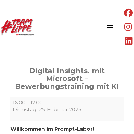
Skip
to
content
Digital Insights. mit
Microsoft –
Bewerbungstraining mit KI
Digital
16:00
–
17:00
Insights.
Dienstag, 25. Februar 2025
mit
Microsoft
–
Willkommen im Prompt-Labor!