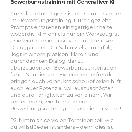
Bewerbungstraining
Bewerbungstraining mit Generativer KI
mit
Künstliche Intelligenz ist ein Gamechanger
KI
im Bewerbungstraining. Durch gezielte
Prompts entstehen einzigartige Inhalte,
wobei die KI mehr als nur ein Werkzeug ist
– sie wird zum interaktiven und kreativen
Dialogpartner. Der Schlüssel zum Erfolg
liegt in einem präzisen, klaren und
durchdachten Dialog, der zu
überzeugenden Bewerbungsunterlagen
führt. Neugier und Experimentierfreude
bringen euch voran, kritische Reflexion hilft
euch, euer Potenzial voll auszuschöpfen
und eure Fähigkeiten zu verfeinern. Wir
zeigen euch, wie ihr mit KI eure
Bewerbungsunterlagen optimieren könnt!
PS: Nimm an so vielen Terminen teil, wie
du willst! Jeder ist anders – denn dies ist