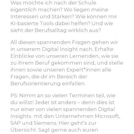
–
Was möchte ich nach der Schule
Wie
eigentlich machen? Wo liegen meine
finde
Interessen und Stärken? Wie können mir
ich
KI-basierte Tools dabei helfen? Und wie
einen
sieht der Berufsalltag wirklich aus?
Job,
All diesen spannenden Fragen gehen wir
der
in unserem Digital Insight nach. Erhalte
zu
Einblicke von unseren Lernenden, wie sie
mir
zu ihrem Beruf gekommen sind, und stelle
passt?
ihnen sowie unseren Expert*innen alle
Wir
Fragen, die dir im Bereich der
zeigen
Berufsorientierung einfallen.
es
dir!
PS: Nimm an so vielen Terminen teil, wie
du willst! Jeder ist anders – denn dies ist
nur einer von vielen spannenden Digital
Insights. mit den Unternehmen Microsoft,
SAP und Siemens. Hier geht’s zur
Übersicht. Sagt gerne auch euren