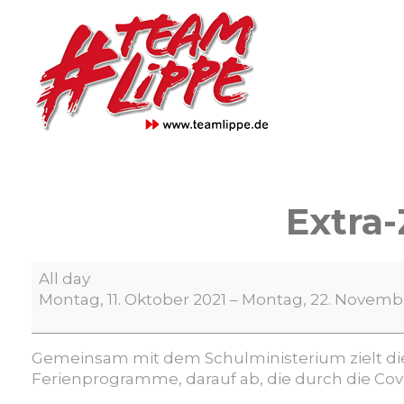
Skip
to
content
Extra-
Extra-
All day
Zeit
Montag, 11. Oktober 2021
–
Montag, 22. Novemb
zum
Lernen
bei
Gemeinsam mit dem Schulministerium zielt d
der
Ferienprogramme, darauf ab, die durch die Co
faw