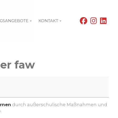
fab
fab
fab
GSANGEBOTE
KONTAKT
fa-
fa-
fa-
facebook
instagram
linke
der faw
ernen
durch außerschulische Maßnahmen und
n.