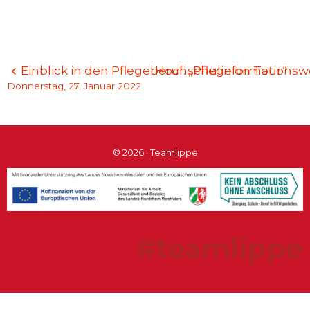
Beitragsnavigation
Einblick in den Pflegeberuf: „Pflege on Tour“
Hochschulinformations
Donnerstag, 27. Januar 2022
© 2026 · Teamlippe
#teamlippe