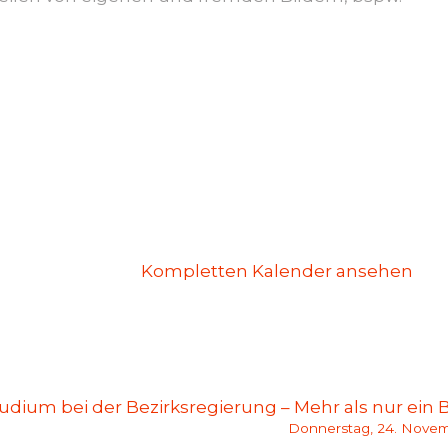
Kompletten Kalender ansehen
udium bei der Bezirksregierung – Mehr als nur ein 
Donnerstag, 24. Nove