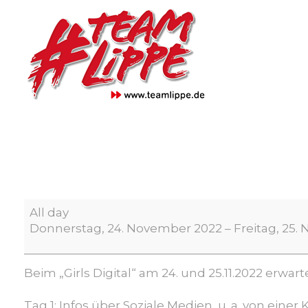
Skip
to
content
Girls
All day
Digital
Donnerstag, 24. November 2022
–
Freitag, 25
Beim „
Girls Digital
“ am 24. und 25.11.2022 erwart
Tag 1:
Infos über Soziale Medien, u. a. von einer