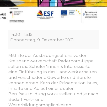
Handwerk
14:30
–
15:15
orientiert
Donnerstag, 9. Dezember 2021
–
deine
Karriere
Mithilfe der Ausbildungsoffensive der
im
Kreishandwerkerschaft Paderborn-Lippe
Handwerk!
sollen die Schüler*innen & Interessierte
eine Einführung in das Handwerk erhalten
und verschiedene Gewerke und Berufe
kennenlernen. Kern der Präsentation ist es,
Inhalte und Ablauf einer dualen
Berufsausbildung vorzustellen und je nach
Bedarf Fort– und
Weiterbildungsmöglichkeiten