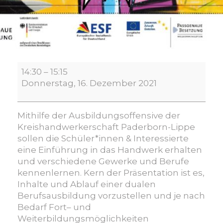
Handwerk
14:30
–
15:15
orientiert
Donnerstag, 16. Dezember 2021
–
deine
Karriere
Mithilfe der Ausbildungsoffensive der
im
Kreishandwerkerschaft Paderborn-Lippe
Handwerk!
sollen die Schüler*innen & Interessierte
eine Einführung in das Handwerk erhalten
und verschiedene Gewerke und Berufe
kennenlernen. Kern der Präsentation ist es,
Inhalte und Ablauf einer dualen
Berufsausbildung vorzustellen und je nach
Bedarf Fort– und
Weiterbildungsmöglichkeiten