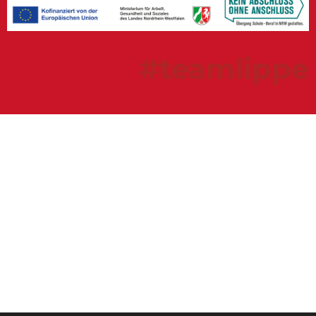
#teamlippe