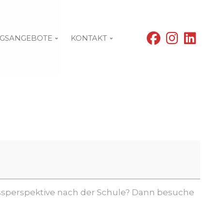
fab
fab
fab
GSANGEBOTE
KONTAKT
fa-
fa-
fa-
facebook
instagram
linke
ssperspektive nach der Schule? Dann besuche