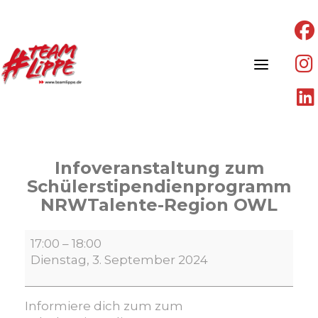
Skip
to
content
Infoveranstaltung zum
Schülerstipendienprogramm
NRWTalente-Region OWL
Infoveranstaltung
17:00
–
18:00
zum
Dienstag, 3. September 2024
Schülerstipendienprogramm
NRWTalente-
Region
Informiere dich zum zum