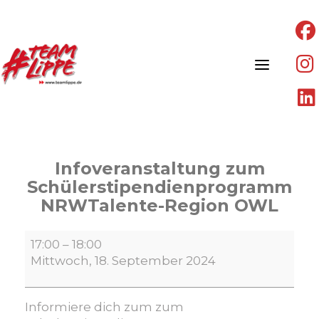
Skip
to
content
Infoveranstaltung zum
Schülerstipendienprogramm
NRWTalente-Region OWL
Infoveranstaltung
17:00
–
18:00
zum
Mittwoch, 18. September 2024
Schülerstipendienprogramm
NRWTalente-
Region
Informiere dich zum zum