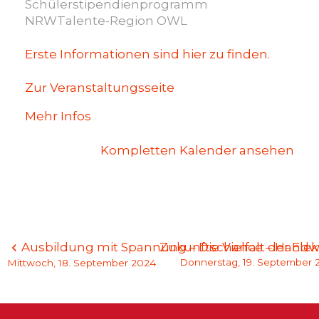
OWL
Schülerstipendienprogramm
NRWTalente-Region OWL
Erste Informationen sind hier zu finden.
Zur Veranstaltungsseite
Mehr Infos
Kompletten Kalender ansehen
Beitragsnavigation
Ausbildung mit Spannung – Die Vielfalt der El
Zukunftschance – Handw
Donnerstag, 19. September 
Mittwoch, 18. September 2024