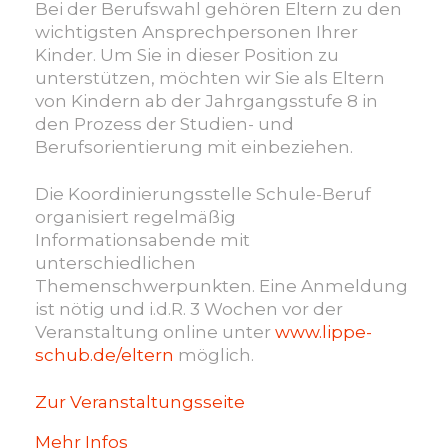
die
Bei der Berufswahl gehören Eltern zu den
Zukunft
wichtigsten Ansprechpersonen Ihrer
Berufsorientierung
Kinder. Um Sie in dieser Position zu
von
unterstützen, möchten wir Sie als Eltern
Ausbildung
von Kindern ab der Jahrgangsstufe 8 in
bis
den Prozess der Studien- und
Studium
Berufsorientierung mit einbeziehen.
Die Koordinierungsstelle Schule-Beruf
organisiert regelmäßig
Informationsabende mit
unterschiedlichen
Themenschwerpunkten. Eine Anmeldung
ist nötig und i.d.R. 3 Wochen vor der
Veranstaltung online unter
www.lippe-
schub.de/eltern
möglich.
Zur Veranstaltungsseite
Mehr Infos