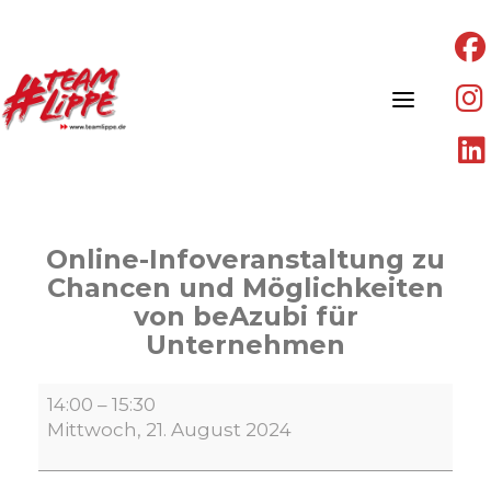
Skip
to
content
Online-Infoveranstaltung zu
Chancen und Möglichkeiten
von beAzubi für
Unternehmen
Online-
14:00
–
15:30
Infoveranstaltung
Mittwoch, 21. August 2024
zu
Chancen