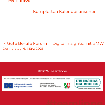
Mehr Infos
Kompletten Kalender ansehen
Beitragsnavigation
Gute Berufe Forum
Digital Insights. mit B
Donnerstag, 6. März 2025
© 2026 · Teamlippe
#teamlippe