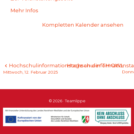
Mehr Infos
Kompletten Kalender ansehen
Beitragsnavigation
Hochschulinformationstage an der TH OWL
Hochschulinformationst
Donne
Mittwoch, 12. Februar 2025
© 2026 · Teamlippe