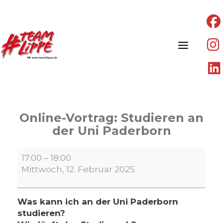
Skip
to
content
On­line-Vor­trag: Stu­die­ren an
der Uni Pa­der­born
On­
17:00
–
18:00
line-
Mittwoch, 12. Februar 2025
Vor­
trag:
Stu­
Was kann ich an der Uni Paderborn
die­
studieren?
ren