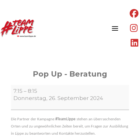
Skip
to
content
Pop Up - Beratung
Pop
7:15
–
8:15
Up
Donnerstag, 26. September 2024
-
Beratung
Die Partner der Kampagne
#TeamLippe
stehen an überraschenden
Orten und zu ungewöhnlichen Zeiten bereit, um Fragen zur Ausbildung
in Lippe zu beantworten und Kontakte herzustellen.