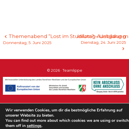
Beitragsnavigation
Themenabend “Lost im Studium? – Umgang mit
Infotag Ausbildung
Dienstag, 24. Juni 2025
Donnerstag, 5. Juni 2025
© 2026 · Teamlippe
#teamlippe
Wir verwenden Cookies, um dir die bestmögliche Erfahrung auf
unserer Website zu bieten.
You can find out more about which cookies we are using or switch
them off in
settings
.