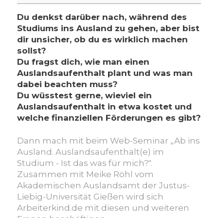
Ausland.
Auslandsaufenthalt(e)
Du denkst darüber nach, während des
im
Studiums ins Ausland zu gehen, aber bist
Studium
dir unsicher, ob du es wirklich machen
-
sollst?
Ist
Du fragst dich, wie man einen
das
Auslandsaufenthalt plant und was man
was
dabei beachten muss?
für
Du wüsstest gerne, wieviel ein
mich?"
Auslandsaufenthalt in etwa kostet und
welche finanziellen Förderungen es gibt?
Dann mach mit beim Web-Seminar „Ab ins
Ausland. Auslandsaufenthalt(e) im
Studium - Ist das was für mich?".
Zusammen mit Meike Röhl vom
Akademischen Auslandsamt der Justus-
Liebig-Universität Gießen wird sich
Arbeiterkind.de mit diesen und weiteren