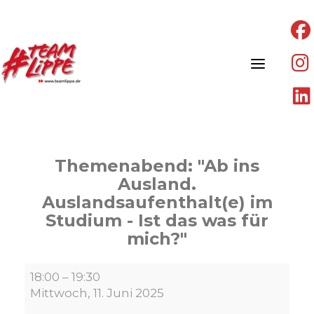
Skip
to
content
Themenabend: "Ab ins
Ausland.
Auslandsaufenthalt(e) im
Studium - Ist das was für
mich?"
Themenabend:
18:00
–
19:30
"Ab
Mittwoch, 11. Juni 2025
ins