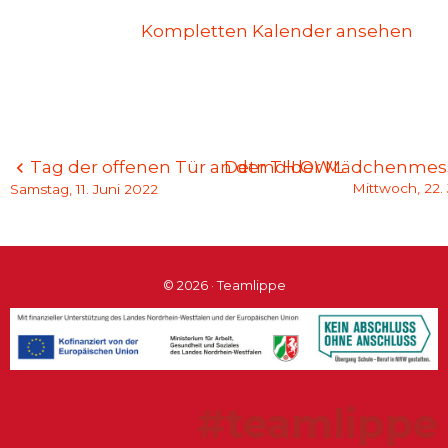
Kompletten Kalender ansehen
Beitragsnavigation
Tag der offenen Tür an der TH OWL
Detmolder Mädchenmess
Mittwoch, 22.
Samstag, 11. Juni 2022
© 2026 · Teamlippe
#teamlippe