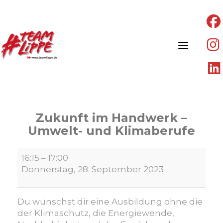
Skip
to
content
Zukunft im Handwerk –
Umwelt- und Klimaberufe
Zukunft
16:15
–
17:00
im
Donnerstag, 28. September 2023
Handwerk
–
Umwelt-
Du wünschst dir eine Ausbildung ohne die
und
der Klimaschutz, die Energiewende,
Klimaberufe