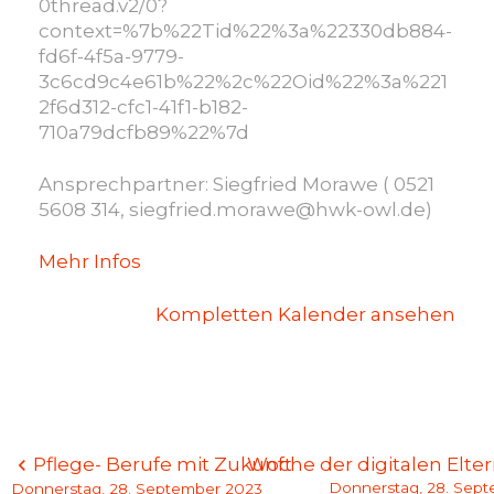
0thread.v2/0?
context=%7b%22Tid%22%3a%22330db884-
fd6f-4f5a-9779-
3c6cd9c4e61b%22%2c%22Oid%22%3a%221
2f6d312-cfc1-41f1-b182-
710a79dcfb89%22%7d
Ansprechpartner: Siegfried Morawe ( 0521
5608 314, siegfried.morawe@hwk-owl.de)
Mehr Infos
Kompletten Kalender ansehen
Beitragsnavigation
Pflege- Berufe mit Zukunft
Woche der digitalen Elt
Donnerstag, 28. Sep
Donnerstag, 28. September 2023