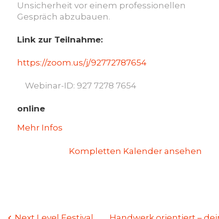
Unsicherheit vor einem professionellen
Gespräch abzubauen.
Link zur Teilnahme:
https://zoom.us/j/92772787654
Webinar-ID: 927 7278 7654
online
Mehr Infos
Kompletten Kalender ansehen
Beitragsnavigation
Next Level Festival
Handwerk orientiert – de