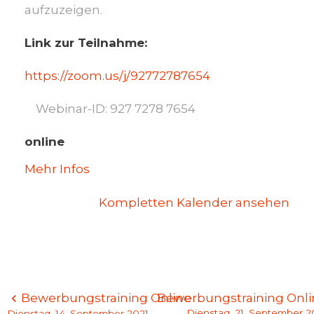
aufzuzeigen.
Link zur Teilnahme:
https://zoom.us/j/92772787654
Webinar-ID: 927 7278 7654
online
Mehr Infos
Kompletten Kalender ansehen
Beitragsnavigation
Bewerbungstraining Online
Bewerbungstraining Onli
Dienstag, 21. September 2
Dienstag, 14. September 2021