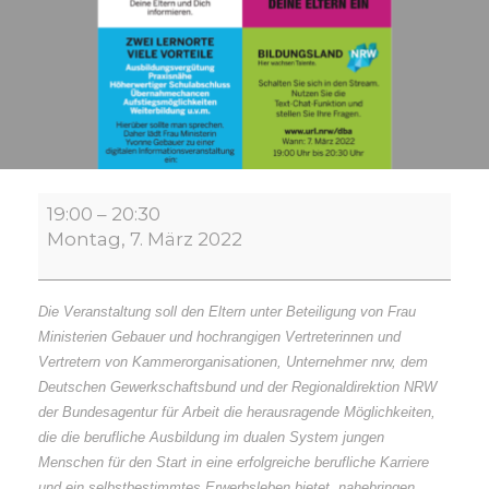
Elternveranstaltung
19:00
–
20:30
des
Montag, 7. März 2022
MSB
„Die
duale
Die Veranstaltung soll den Eltern unter Beteiligung von Frau
Berufsausbildung
Ministerien Gebauer und hochrangigen Vertreterinnen und
als
Vertretern von Kammerorganisationen, Unternehmer nrw, dem
Chance
Deutschen Gewerkschaftsbund und der Regionaldirektion NRW
für
der Bundesagentur für Arbeit die herausragende Möglichkeiten,
eine
die die berufliche Ausbildung im dualen System jungen
berufliche
Menschen für den Start in eine erfolgreiche berufliche Karriere
Karriere“
und ein selbstbestimmtes Erwerbsleben bietet, nahebringen.