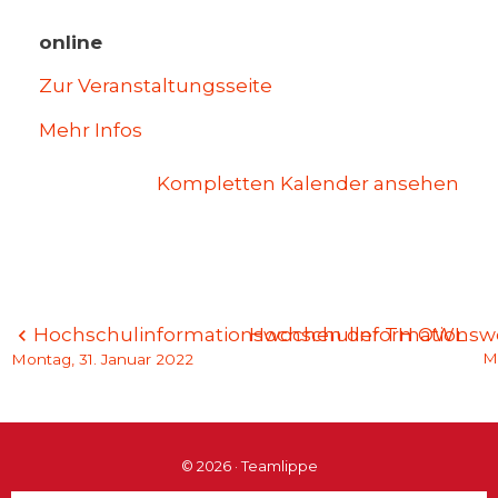
online
Zur Veranstaltungsseite
Mehr Infos
Kompletten Kalender ansehen
Beitragsnavigation
Hochschulinformationswochen der TH OWL
Hochschulinformations
M
Montag, 31. Januar 2022
© 2026 · Teamlippe