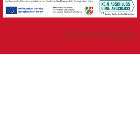
#teamlippe