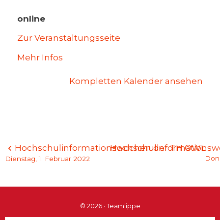
online
Zur Veranstaltungsseite
Mehr Infos
Kompletten Kalender ansehen
Beitragsnavigation
Hochschulinformationswochen der TH OWL
Hochschulinformations
Donn
Dienstag, 1. Februar 2022
© 2026 · Teamlippe