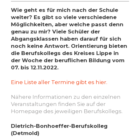
ANGEBOTE
AN
Wie geht es für mich nach der Schule
DEN
weiter? Es gibt so viele verschiedene
VIER
Möglichkeiten, aber welche passt denn
BERUFSKOLLEGS
genau zu mir? Viele Schüler der
IN
Abgangsklassen haben darauf für sich
DETMOLD
noch keine Antwort. Orientierung bieten
UND
die Berufskollegs des Kreises Lippe in
LEMGO
der Woche der beruflichen Bildung vom
07. bis 12.11.2022.
Eine Liste aller Termine gibt es hier.
Nähere Informationen zu den einzelnen
Veranstaltungen finden Sie auf der
Homepage des jeweiligen Berufskollegs.
Dietrich-Bonhoeffer-Berufskolleg
(Detmold)